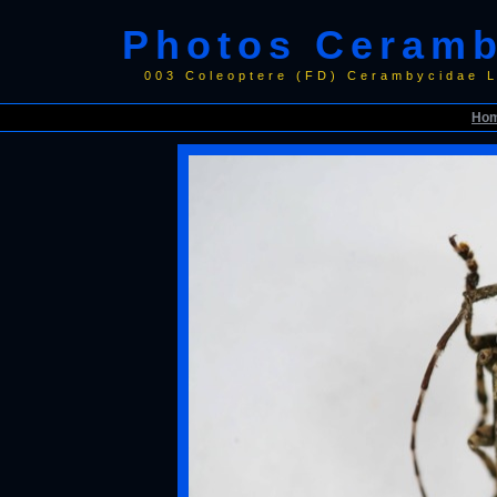
Photos Ceramb
003 Coleoptere (FD) Cerambycidae 
Ho