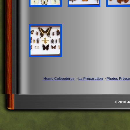
Home Coléoptères
>
La Préparation
>
Photos Prépar
© 2010 