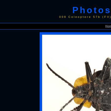
Photos
008 Coleoptere 57b (FV
Ho