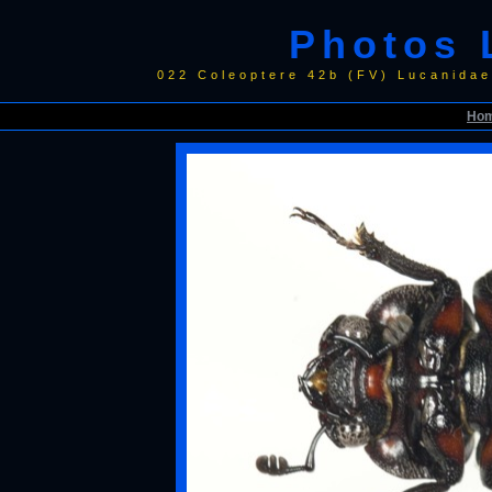
Photos 
022 Coleoptere 42b (FV) Lucanida
Ho