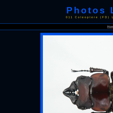
Photos 
011 Coleoptere (FD)
Ho