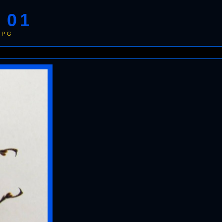
 01
JPG