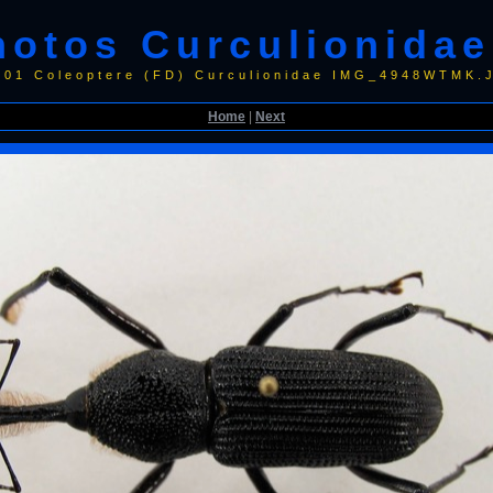
hotos Curculionidae
001 Coleoptere (FD) Curculionidae IMG_4948WTMK.
Home
|
Next