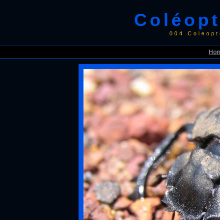
Coléopt
004 Coleop
Ho