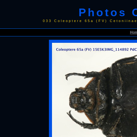
Photos 
033 Coleoptere 65a (FV) Cetoniin
Ho