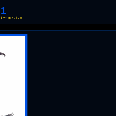
01
73wtmk.jpg