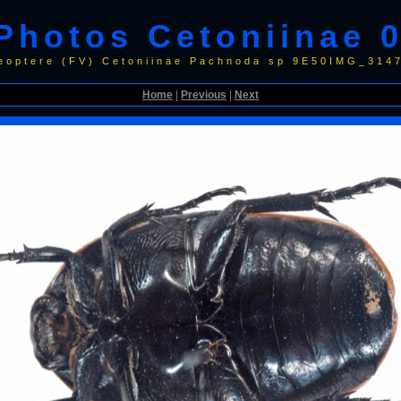
Photos Cetoniinae 
eoptere (FV) Cetoniinae Pachnoda sp 9E50IMG_314
Home
|
Previous
|
Next