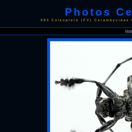
Photos C
083 Coleoptere (FV) Cerambycidae
Ho