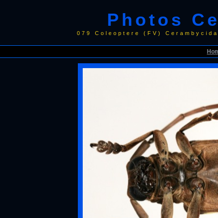
Photos C
079 Coleoptere (FV) Cerambycid
Ho