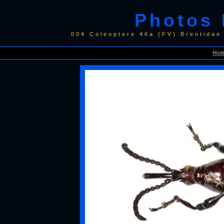
Photos 
004 Coleoptere 46a (FV) Brentidae
Ho